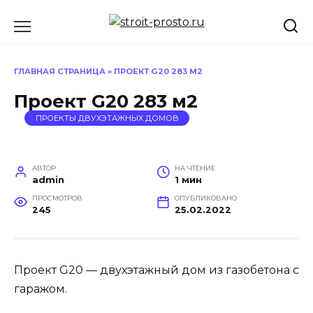
Перейти
к
содержанию
ГЛАВНАЯ СТРАНИЦА
»
ПРОЕКТ G20 283 М2
Проект G20 283 м2
ПРОЕКТЫ ДВУХЭТАЖНЫХ ДОМОВ
АВТОР
НА ЧТЕНИЕ
admin
1 мин
ПРОСМОТРОВ
ОПУБЛИКОВАНО
245
25.02.2022
Проект G20 — двухэтажный дом из газобетона с
гаражом.