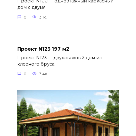
Проект N100 — одноэтажный каркасный
дом с двумя
0
3.1к.
Проект N123 197 м2
Проект N123 — двухэтажный дом из
клееного бруса.
0
3.4к.