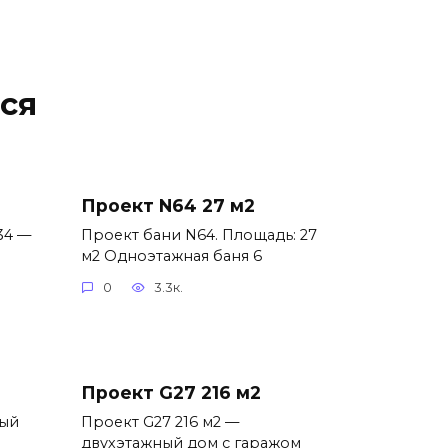
ся
Проект N64 27 м2
34 —
Проект бани N64. Площадь: 27
м2 Одноэтажная баня 6
0
3.3к.
Проект G27 216 м2
ный
Проект G27 216 м2 —
двухэтажный дом с гаражом