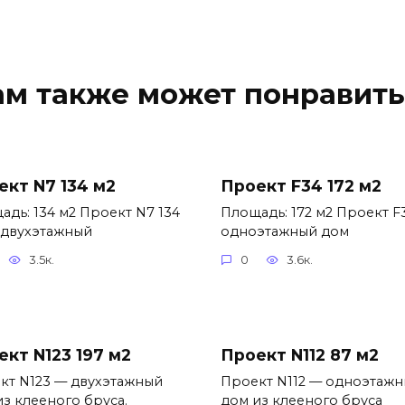
ам также может понравить
ект N7 134 м2
Проект F34 172 м2
адь: 134 м2 Проект N7 134
Площадь: 172 м2 Проект F
 двухэтажный
одноэтажный дом
3.5к.
0
3.6к.
ект N123 197 м2
Проект N112 87 м2
кт N123 — двухэтажный
Проект N112 — одноэтаж
из клееного бруса.
дом из клееного бруса