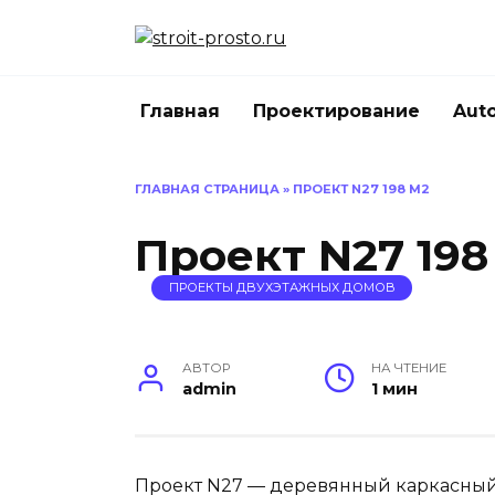
Перейти
к
содержанию
Главная
Проектирование
Aut
ГЛАВНАЯ СТРАНИЦА
»
ПРОЕКТ N27 198 М2
Проект N27 198
ПРОЕКТЫ ДВУХЭТАЖНЫХ ДОМОВ
АВТОР
НА ЧТЕНИЕ
admin
1 мин
Проект N27 — деревянный каркасный