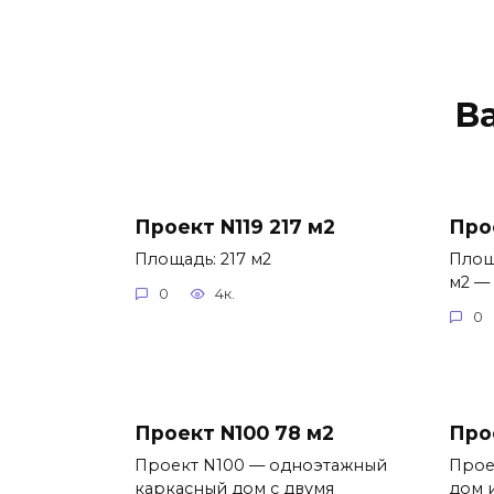
В
Проект N119 217 м2
Про
Площадь: 217 м2
Площ
м2 —
0
4к.
0
Проект N100 78 м2
Про
Проект N100 — одноэтажный
Прое
каркасный дом с двумя
дом 