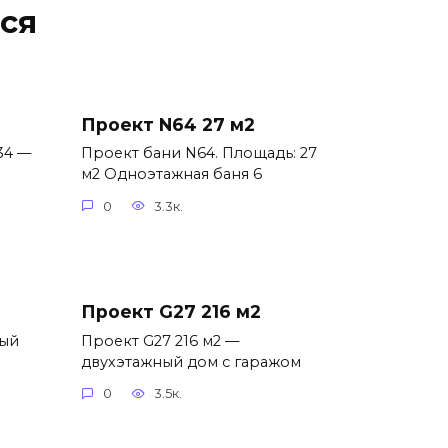
ся
Проект N64 27 м2
34 —
Проект бани N64. Площадь: 27
м2 Одноэтажная баня 6
0
3.3к.
Проект G27 216 м2
ный
Проект G27 216 м2 —
двухэтажный дом с гаражом
0
3.5к.