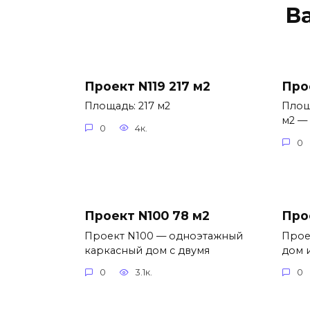
В
Проект N119 217 м2
Про
Площадь: 217 м2
Площ
м2 —
0
4к.
0
Проект N100 78 м2
Про
Проект N100 — одноэтажный
Прое
каркасный дом с двумя
дом 
0
3.1к.
0