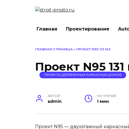
Перейти
к
содержанию
Главная
Проектирование
Aut
ГЛАВНАЯ СТРАНИЦА
»
ПРОЕКТ N95 131 М2
Проект N95 131
ПРОЕКТЫ ДЕРЕВЯННЫХ КАРКАСНЫХ ДОМОВ
АВТОР
НА ЧТЕНИЕ
admin
1 мин
Проект N95 — двухэтажный каркасный