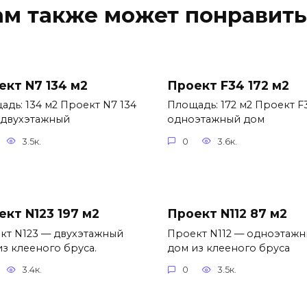
ам также может понравить
ект N7 134 м2
Проект F34 172 м2
адь: 134 м2 Проект N7 134
Площадь: 172 м2 Проект F
 двухэтажный
одноэтажный дом
3.5к.
0
3.6к.
ект N123 197 м2
Проект N112 87 м2
кт N123 — двухэтажный
Проект N112 — одноэтаж
из клееного бруса.
дом из клееного бруса
3.4к.
0
3.5к.