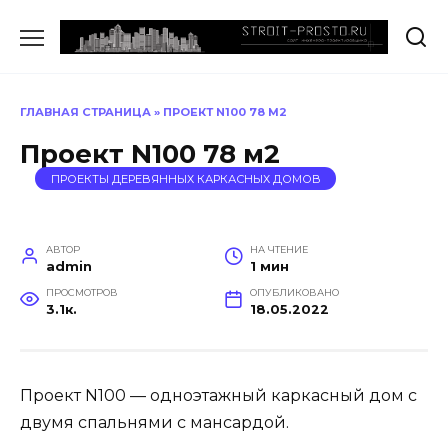
Перейти
к
содержанию
ГЛАВНАЯ СТРАНИЦА
»
ПРОЕКТ N100 78 М2
Проект N100 78 м2
ПРОЕКТЫ ДЕРЕВЯННЫХ КАРКАСНЫХ ДОМОВ
АВТОР
НА ЧТЕНИЕ
admin
1 мин
ПРОСМОТРОВ
ОПУБЛИКОВАНО
3.1к.
18.05.2022
Проект N100 — одноэтажный каркасный дом с
двумя спальнями с мансардой.