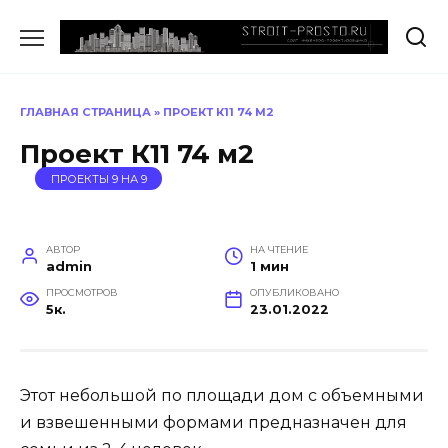
Перейти
к
содержанию
ГЛАВНАЯ СТРАНИЦА
»
ПРОЕКТ К11 74 М2
Проект К11 74 м2
ПРОЕКТЫ 9 НА 9
АВТОР
НА ЧТЕНИЕ
admin
1 мин
ПРОСМОТРОВ
ОПУБЛИКОВАНО
5к.
23.01.2022
Этот небольшой по площади дом с объемными
и взвешенными формами предназначен для