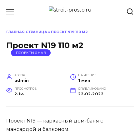
Перейти
к
содержанию
ГЛАВНАЯ СТРАНИЦА
»
ПРОЕКТ N19 110 М2
Проект N19 110 м2
ПРОЕКТЫ 6 НА 9
АВТОР
НА ЧТЕНИЕ
admin
1 мин
ПРОСМОТРОВ
ОПУБЛИКОВАНО
2.1к.
22.02.2022
Проект N19 — каркасный дом-баня с
мансардой и балконом.