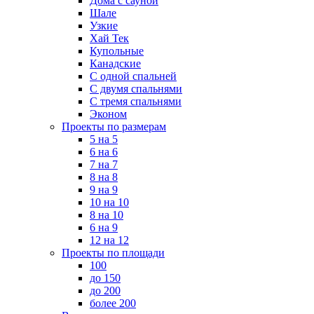
Дома с сауной
Шале
Узкие
Хай Тек
Купольные
Канадские
С одной спальней
С двумя спальнями
С тремя спальнями
Эконом
Проекты по размерам
5 на 5
6 на 6
7 на 7
8 на 8
9 на 9
10 на 10
8 на 10
6 на 9
12 на 12
Проекты по площади
100
до 150
до 200
более 200