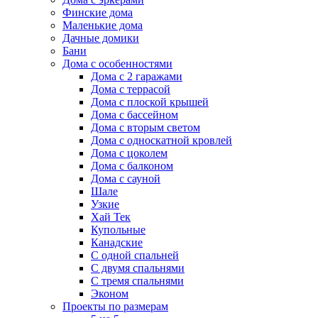
Финские дома
Маленькие дома
Дачные домики
Бани
Дома с особенностями
Дома с 2 гаражами
Дома с террасой
Дома с плоской крышей
Дома с бассейном
Дома с вторым светом
Дома с односкатной кровлей
Дома с цоколем
Дома с балконом
Дома с сауной
Шале
Узкие
Хай Тек
Купольные
Канадские
С одной спальней
С двумя спальнями
С тремя спальнями
Эконом
Проекты по размерам