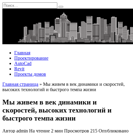
Перейти
Search
к
for:
содержанию
Главная
Проектирование
AutoCad
Revit
Проекты домов
Главная страница
»
Мы живем в век динамики и скоростей,
высоких технологий и быстрого темпа жизни
Мы живем в век динамики и
скоростей, высоких технологий и
быстрого темпа жизни
Автор
admin
На чтение
2 мин
Просмотров
215
Опубликовано