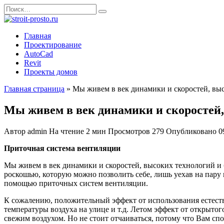
Перейти
Search
к
for:
содержанию
Главная
Проектирование
AutoCad
Revit
Проекты домов
Главная страница
»
Мы живем в век динамики и скоростей, вы
Мы живем в век динамики и скоростей,
Автор
admin
На чтение
2 мин
Просмотров
279
Опубликовано
0
Приточная система вентиляции
Мы живем в век динамики и скоростей, высоких технологий и 
роскошью, которую можно позволить себе, лишь уехав на пару н
помощью приточных систем вентиляции.
К сожалению, положительный эффект от использования естеств
температуры воздуха на улице и т.д. Летом эффект от открытог
свежим воздухом. Но не стоит отчаиваться, потому что Вам сп