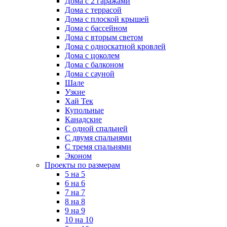
Дома с 2 гаражами
Дома с террасой
Дома с плоской крышей
Дома с бассейном
Дома с вторым светом
Дома с односкатной кровлей
Дома с цоколем
Дома с балконом
Дома с сауной
Шале
Узкие
Хай Тек
Купольные
Канадские
С одной спальней
С двумя спальнями
С тремя спальнями
Эконом
Проекты по размерам
5 на 5
6 на 6
7 на 7
8 на 8
9 на 9
10 на 10