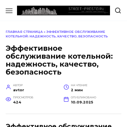
Перейти
к
содержанию
ГЛАВНАЯ СТРАНИЦА
»
ЭФФЕКТИВНОЕ ОБСЛУЖИВАНИЕ
КОТЕЛЬНОЙ: НАДЕЖНОСТЬ, КАЧЕСТВО, БЕЗОПАСНОСТЬ
Эффективное
обслуживание котельной:
надежность, качество,
безопасность
АВТОР
НА ЧТЕНИЕ
avtor
2 мин
ПРОСМОТРОВ
ОПУБЛИКОВАНО
424
10.09.2025
Эффективное обслуживание